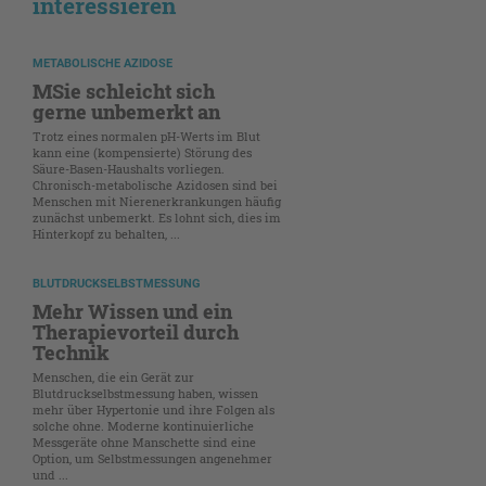
interessieren
METABOLISCHE AZIDOSE
MSie schleicht sich
gerne unbemerkt an
Trotz eines normalen pH-Werts im Blut
kann eine (kompensierte) Störung des
Säure-Basen-Haushalts vorliegen.
Chronisch-metabolische Azidosen sind bei
Menschen mit Nierenerkrankungen häufig
zunächst unbemerkt. Es lohnt sich, dies im
Hinterkopf zu behalten, ...
BLUTDRUCKSELBSTMESSUNG
Mehr Wissen und ein
Therapievorteil durch
Technik
Menschen, die ein Gerät zur
Blutdruckselbstmessung haben, wissen
mehr über Hypertonie und ihre Folgen als
solche ohne. Moderne kontinuierliche
Messgeräte ohne Manschette sind eine
Option, um Selbstmessungen angenehmer
und ...