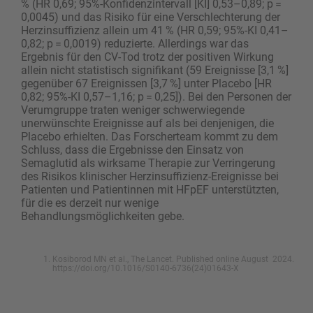
% (HR 0,69; 95%-Konfidenzintervall [KI] 0,53–0,89; p =
0,0045) und das Risiko für eine Verschlechterung der
Herzinsuffizienz allein um 41 % (HR 0,59; 95%-KI 0,41–
0,82; p = 0,0019) reduzierte. Allerdings war das
Ergebnis für den CV-Tod trotz der positiven Wirkung
allein nicht statistisch signifikant (59 Ereignisse [3,1 %]
gegenüber 67 Ereignissen [3,7 %] unter Placebo [HR
0,82; 95%-KI 0,57–1,16; p = 0,25]). Bei den Personen der
Verumgruppe traten weniger schwerwiegende
unerwünschte Ereignisse auf als bei denjenigen, die
Placebo erhielten. Das Forscherteam kommt zu dem
Schluss, dass die Ergebnisse den Einsatz von
Semaglutid als wirksame Therapie zur Verringerung
des Risikos klinischer Herzinsuffizienz-Ereignisse bei
Patienten und Patientinnen mit HFpEF unterstützten,
für die es derzeit nur wenige
Behandlungsmöglichkeiten gebe.
Kosiborod MN et al., The Lancet. Published online August 2024.
https://doi.org/10.1016/S0140-6736(24)01643-X