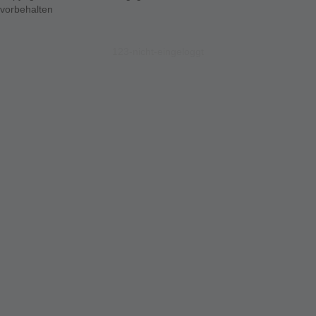
vorbehalten
123-nicht-eingeloggt