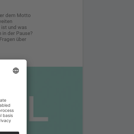
ter dem Motto
weiten
 ist und was
n in der Pause?
 Fragen über