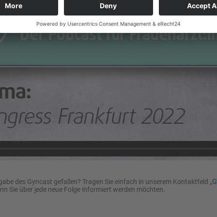
G
gabe des Gyncast gefallen? Tragen Sie einfach in unserem Kontaktfeld „
enn Sie über jede neue Folge informiert werden möchten.