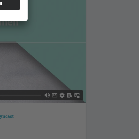
yncast