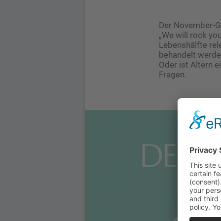
Der November-Gy
„We will rock yo
Lebenshälfte rel
behandelt werden
Oder ist Altern 
Fragen.