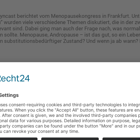
ncast berichtet vom Menopausekongress in Frankfurt. Un
u“ wurden viele verschiedene Themen diskutiert, die in der z
evant sind. Dabei ging man auch der Frage nach, was normal
 sollte. Menopause, Andropause – ist das gut, so ein Lebe
ein substitutionsbedürftiger Zustand? Und wenn ja ab wann?