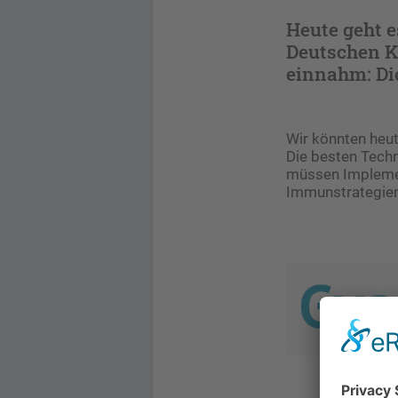
Heute geht e
Deutschen K
einnahm: Di
Wir könnten heut
Die besten Techn
müssen Implemen
Immunstrategien