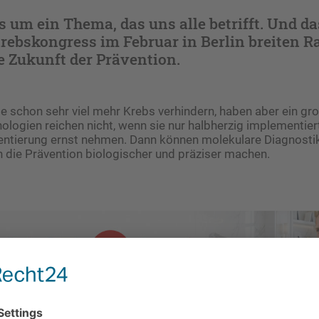
s um ein Thema, das uns alle betrifft. Und d
rebskongress im Februar in Berlin breiten 
e Zukunft der Prävention.
e schon sehr viel mehr Krebs verhindern, haben aber ein g
ologien reichen nicht, wenn sie nur halbherzig implementier
tierung ernst nehmen. Dann können molekulare Diagnostik
 die Prävention biologischer und präziser machen.