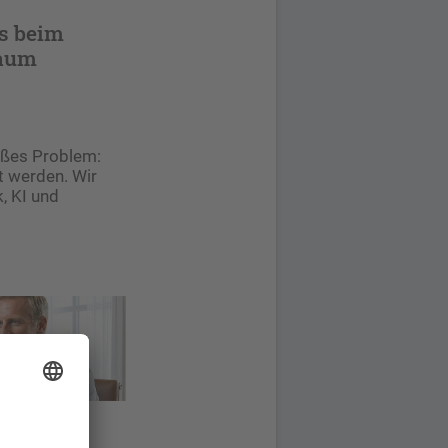
as beim
Raum
roßes Problem:
t werden. Wir
, KI und