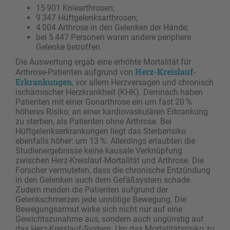
15 901 Kniearthrosen;
9 347 Hüftgelenksarthrosen;
4 004 Arthrose in den Gelenken der Hände;
bei 5 447 Personen waren andere periphere
Gelenke betroffen.
Die Auswertung ergab eine erhöhte Mortalität für
Herz-Kreislauf-
Arthrose-Patienten aufgrund von
Erkrankungen
, vor allem Herzversagen und chronisch
ischämischer Herzkrankheit (KHK). Demnach haben
Patienten mit einer Gonarthrose ein um fast 20 %
höheres Risiko, an einer kardiovaskulären Erkrankung
zu sterben, als Patienten ohne Arthrose. Bei
Hüftgelenkserkrankungen liegt das Sterberisiko
ebenfalls höher: um 13 %. Allerdings erlaubten die
Studienergebnisse keine kausale Verknüpfung
zwischen Herz-Kreislauf-Mortalität und Arthrose. Die
Forscher vermuteten, dass die chronische Entzündung
in den Gelenken auch dem Gefäßsystem schade.
Zudem meiden die Patienten aufgrund der
Gelenkschmerzen jede unnötige Bewegung. Die
Bewegungsarmut wirke sich nicht nur auf eine
Gewichtszunahme aus, sondern auch ungünstig auf
das Herz-Kreislauf-System. Um das Mortalitätsrisiko zu