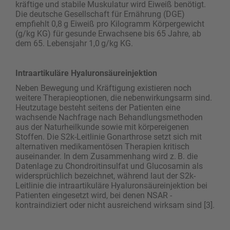
kräftige und stabile Muskulatur wird Eiweiß benötigt.
Die deutsche Gesellschaft für Ernährung (DGE)
empfiehlt 0,8 g Eiweiß pro Kilogramm Körpergewicht
(g/kg KG) für gesunde Erwachsene bis 65 Jahre, ab
dem 65. Lebensjahr 1,0 g/kg KG.
Intraartikuläre Hyaluronsäureinjektion
Neben Bewegung und Kräftigung existieren noch
weitere Therapieoptionen, die nebenwirkungsarm sind.
Heutzutage besteht seitens der Patienten eine
wachsende Nachfrage nach Behandlungsmethoden
aus der Naturheilkunde sowie mit körpereigenen
Stoffen. Die S2k-Leitlinie Gonarthrose setzt sich mit
alternativen medikamentösen Therapien kritisch
auseinander. In dem Zusammenhang wird z. B. die
Datenlage zu Chondroitinsulfat und Glucosamin als
widersprüchlich bezeichnet, während laut der S2k-
Leitlinie die intraartikuläre Hyalu­ron­säureinjektion bei
Patienten eingesetzt wird, bei denen NSAR ­
kontraindiziert oder nicht ausreichend wirksam sind [3].