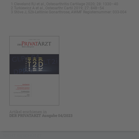
1 Cleveland RJ et al., Osteoarthritis Cartilage 2020; 28: 1330–40
2 Turkiewicz A et al., Osteoarthr Cartil 2019; 27: 848–54
3 Stöve J, S2k-Leitlinie Gonarthrose, AWMF Registernummer: 033-004
Artikel erschienen in
DER PRIVATARZT Ausgabe 04/2023
NICHT GESCHÜTZT