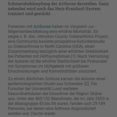
Schmerzbekämpfung der Arthrose darstellen. Ganz
nebenbei wird noch das Herz-Kreislauf-System
trainiert und gestärkt.
Arthrose
Patienten mit
haben im Vergleich zur ­
Allgemeinbevölkerung eine erhöhte Mortalität. So
zeigte z. B. das Johnston County Osteoarthritis Project,
eine Community-basierte prospektive Kohortenstudie
zu Osteoarthrose in North Carolina (USA), einen
Zusammenhang bezüglich einer erhöhten Sterblichkeit
bei Patienten mit Hüftsymptomen [1]. Nach Vermutung
der Autoren ist die erhöhte Sterblichkeit bei Probanden
mit Symptomen im Hüftgelenk mit größeren
Einschränkungen und Komorbiditäten assoziiert.
Zu einem ähnlichen Schluss kamen die Autoren einer
epidemiologischen Studie aus Schweden [2]. Die
Forscher der Universität Lund werteten
Gesundheitsdaten der Einwohner der Region Skåne
aus. Unter den 469 152 Bewohnern, die im Jahr 2003 in
der Altersgruppe 45 bis 84 waren, fanden sich 29 189
Personen, bei denen eine Arthrose diagnostiziert
worden war. Davon waren